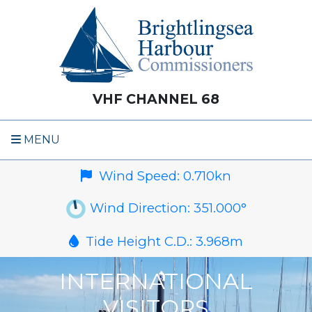
VHF CHANNEL 68
MENU
Wind Speed:
0.710
kn
Wind Direction:
351.000
°
Tide Height C.D.:
3.968
m
INTERNATIONAL
VISITORS